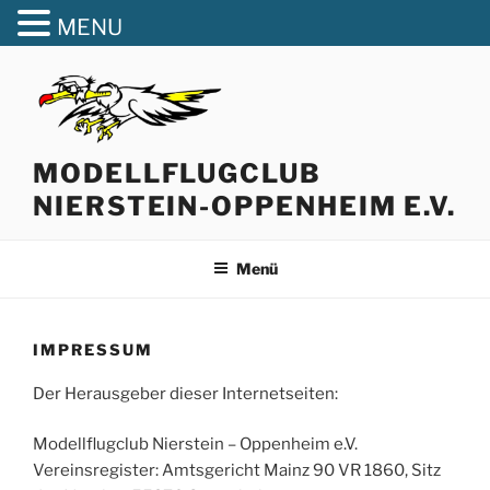
MENU
Zum
Inhalt
springen
MODELLFLUGCLUB
NIERSTEIN-OPPENHEIM E.V.
Menü
IMPRESSUM
Der Herausgeber dieser Internetseiten:
Modellflugclub Nierstein – Oppenheim e.V.
Vereinsregister: Amtsgericht Mainz 90 VR 1860, Sitz